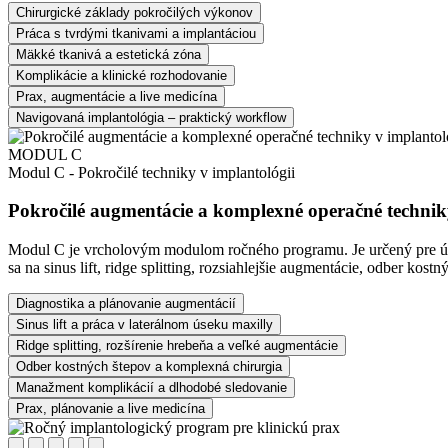
Chirurgické základy pokročilých výkonov
Práca s tvrdými tkanivami a implantáciou
Mäkké tkanivá a estetická zóna
Komplikácie a klinické rozhodovanie
Prax, augmentácie a live medicína
Navigovaná implantológia – praktický workflow
MODUL C
Modul C - Pokročilé techniky v implantológii
Pokročilé augmentácie a komplexné operačné techniky
Modul C je vrcholovým modulom ročného programu. Je určený pre úč
sa na sinus lift, ridge splitting, rozsiahlejšie augmentácie, odber ko
Diagnostika a plánovanie augmentácií
Sinus lift a práca v laterálnom úseku maxilly
Ridge splitting, rozšírenie hrebeňa a veľké augmentácie
Odber kostných štepov a komplexná chirurgia
Manažment komplikácií a dlhodobé sledovanie
Prax, plánovanie a live medicína