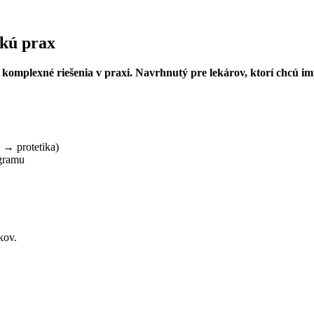
ckú prax
omplexné riešenia v praxi. Navrhnutý pre lekárov, ktorí chcú imp
 → protetika)
ogramu
kov.