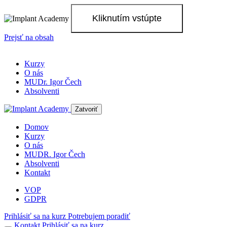
Kliknutím vstúpte
Prejsť na obsah
Kurzy
O nás
MUDr. Igor Čech
Absolventi
Zatvoriť
Domov
Kurzy
O nás
MUDR. Igor Čech
Absolventi
Kontakt
VOP
GDPR
Prihlásiť sa na kurz
Potrebujem poradiť
Kontakt
Prihlásiť sa
na kurz