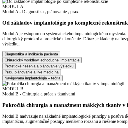
MODUL A
Modul A - Diagnostika , plánovanie , prax.
Od základov implantológie po komplexné rekonštruk
Modul A je vstupom do systematického implantologického myslenia. Ú
chirurgický protokol a protetické ukončenie. Dôraz je kladený na bezp
výsledku.
Diagnostika a indikácia pacienta
Chirurgický workflow jednoduchej implantácie
Protetické riešenia a plánovanie výsledku
Prax, plánovanie a live medicína
Navigovaná implantológia – teória
MODUL B
Modul B - Chirurgia a práca s tkanivami
Pokročilá chirurgia a manažment mäkkých tkanív v i
Modul B nadväzuje na základné implantologické princípy a posúva úča
implantáciu, augmentačné postupy menšieho rozsahu a riešenie komplik