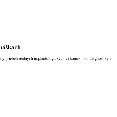
dnáškach
elý priebeh reálnych implantologických výkonov – od diagnostiky a