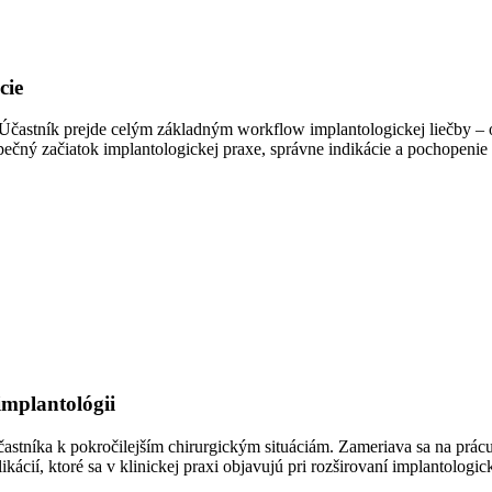
cie
častník prejde celým základným workflow implantologickej liečby – o
ečný začiatok implantologickej praxe, správne indikácie a pochopenie s
mplantológii
stníka k pokročilejším chirurgickým situáciám. Zameriava sa na prácu s
ácií, ktoré sa v klinickej praxi objavujú pri rozširovaní implantologi