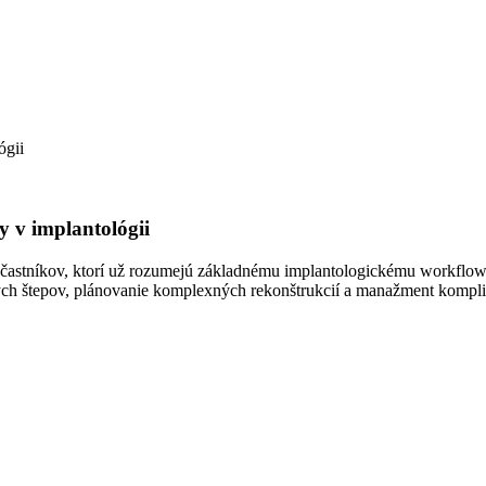
 v implantológii
astníkov, ktorí už rozumejú základnému implantologickému workflow 
stných štepov, plánovanie komplexných rekonštrukcií a manažment komplik