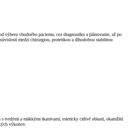
d výberu vhodného pacienta, cez diagnostiku a plánovanie, až po
úvislostí medzi chirurgiou, protetikou a dlhodobou stabilitou
 tvrdými a mäkkými tkanivami, esteticky citlivé oblasti, okamžitú
ckých výkonov.