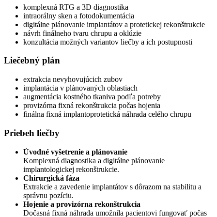
komplexná RTG a 3D diagnostika
intraorálny sken a fotodokumentácia
digitálne plánovanie implantátov a protetickej rekonštrukcie
návrh finálneho tvaru chrupu a oklúzie
konzultácia možných variantov liečby a ich postupnosti
Liečebný plán
extrakcia nevyhovujúcich zubov
implantácia v plánovaných oblastiach
augmentácia kostného tkaniva podľa potreby
provizórna fixná rekonštrukcia počas hojenia
finálna fixná implantoprotetická náhrada celého chrupu
Priebeh liečby
Úvodné vyšetrenie a plánovanie
Komplexná diagnostika a digitálne plánovanie
implantologickej rekonštrukcie.
Chirurgická fáza
Extrakcie a zavedenie implantátov s dôrazom na stabilitu a
správnu pozíciu.
Hojenie a provizórna rekonštrukcia
Dočasná fixná náhrada umožnila pacientovi fungovať počas