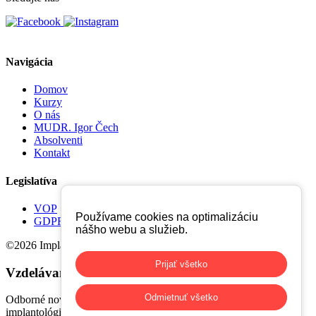
Navigácia
Domov
Kurzy
O nás
MUDR. Igor Čech
Absolventi
Kontakt
Legislatíva
VOP
Používame cookies na optimalizáciu
GDPR
nášho webu a služieb.
©2026 Implant Academy. Všetky práva vyhradené.
Prijať všetko
Vzdelávanie, ktoré
vás drží o krok vpred.
Odmietnuť všetko
Odborné novinky, termíny kurzov a praktické poznatky z
implantológie priamo do vášho e-mailu.