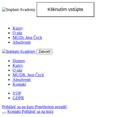
Kliknutím vstúpte
Prejsť
na
Kurzy
obsah
O nás
MUDr. Igor Čech
Absolventi
Zatvoriť
Domov
Kurzy
O nás
MUDR. Igor Čech
Absolventi
Kontakt
VOP
GDPR
Prihlásiť sa na kurz
Potrebujem poradiť
Kontakt
Prihlásiť sa
na kurz