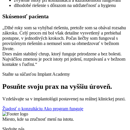
zvýšenie istoty pri komunikácii a každodennom fungovaní
dlhodobé riešenie s dôrazom na udržateľnosť a hygienu
Skúsenosť pacienta
„Dlhé roky som sa vyhýbal riešeniu, pretože som sa obával rozsahu
zákroku. Celý proces mi bol však detailne vysvetlený a prebiehal
postupne, v jednotlivých krokoch. Počas liečby som fungoval s
provizórnym riešením a nemusel som sa obmedzovať v bežnom
živote.
Dnes mám stabilný chrup, ktorý funguje prirodzene a bez bolesti.
Najväčšou zmenou je pocit istoty pri jedení, rozprávaní a v bežnom
kontakte s ľuďmi.“
Staňte sa súčasťou Implant Academy
Posuňte svoju prax na vyššiu úroveň.
Vzdelávajte sa v implantológii postavenej na reálnej klinickej praxi.
Žiadosť o konzultáciu
Ako program funguje
Miesto, kde sa zručnosť mení na istotu.
Sledujte nás